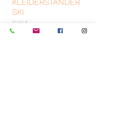
KLEIDERSTÄNDER
SKI
Preis
10,00 €
Anzahl
*
Zum Merkzettel hinzufügen
Origineller
Kleiderständer
aus
Buchenholz.
Maße: Ø60 H170 cm
AGB
Impressum
Datenschutzerklärung