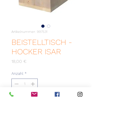
Artikelnummer: 997531
BEISTELLTISCH -
HOCKER ISAR
Preis
18,00 €
Anzahl
*
Zum Merkzettel hinzufügen
Robuster Beistelltisch im
Landhausstiel. Echtholz