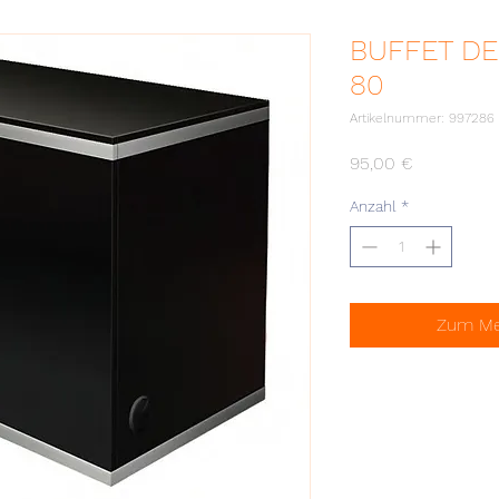
BUFFET D
80
Artikelnummer: 997286
Preis
95,00 €
Anzahl
*
Zum Mer