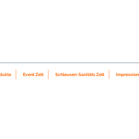
dukte
Event Zelt
Schleusen-Sanitäts Zelt
Impressio