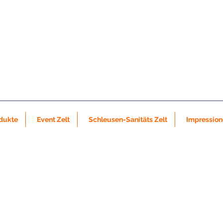
dukte
Event Zelt
Schleusen-Sanitäts Zelt
Impressio