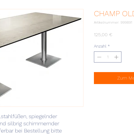
CHAMP OLD
Artikelnummer: 999891
Preis
125,00 €
Anzahl
*
Zum Mer
stahlfüßen, spiegelnder
und silbrig schimmernder
ferbar bei Bestellung bitte