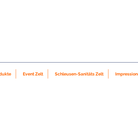
dukte
Event Zelt
Schleusen-Sanitäts Zelt
Impressio