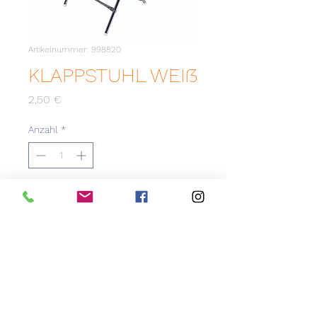
Artikelnummer: 998820
KLAPPSTUHL WEIß
Preis
2,50 €
Anzahl
*
Zum Merkzettel hinzufügen
Klappstuhl verbindbar mit
Reihenverbinder ideal für
Konzerte oder andere
Großveranstaltungen.
Isozertifiziert