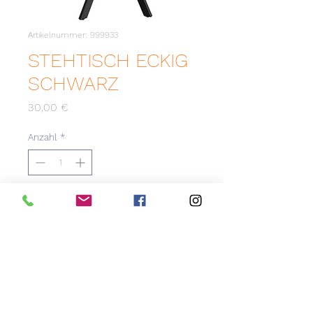
Artikelnummer: 999933
STEHTISCH ECKIG
SCHWARZ
Preis
30,00 €
Anzahl
*
Zum Merkzettel hinzufügen
Schlichter, eleganter eckiger
Stehtisch in schwarz.
Outdoor geeignet.
Maße: 70x110cm