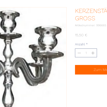
KERZENSTÄ
GROSS
Artikelnummer: 996665
Preis
15,50 €
Anzahl
*
Zum Mer