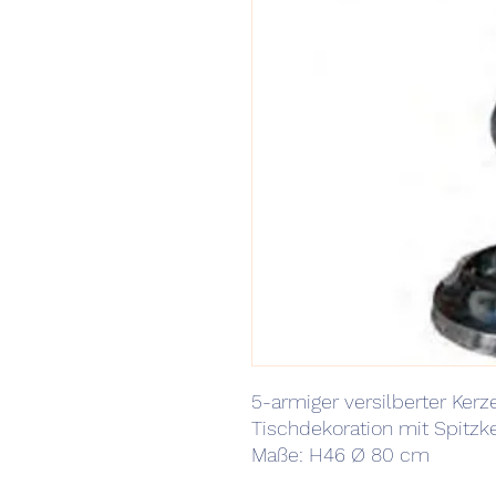
5-ar
mi
ger
ver
s
il
ber
t
er
K
er
z
Tis
ch
d
ek
ora
tion
mit
S
pitzk
Maße: H46 Ø 80 cm