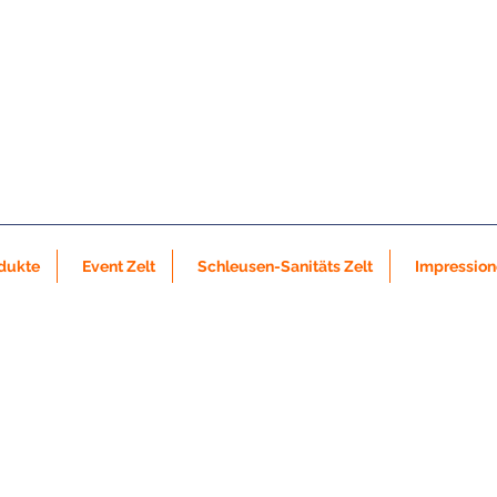
dukte
Event Zelt
Schleusen-Sanitäts Zelt
Impressio