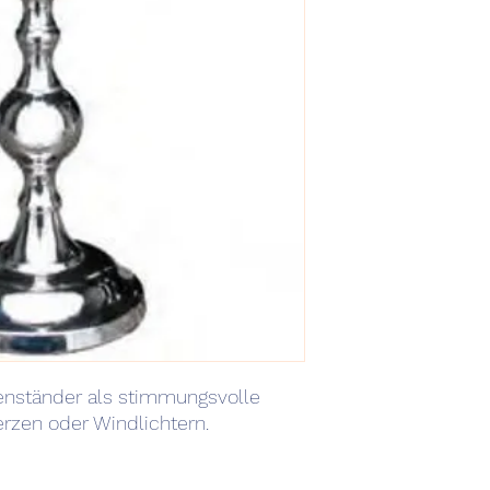
en
s
t
ä
n
der
a
ls
s
timmun
g
sv
o
lle
er
zen
oder
W
in
d
licht
er
n
.