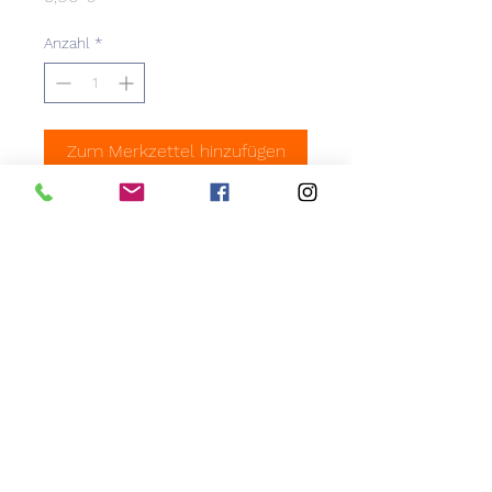
Anzahl
*
Zum Merkzettel hinzufügen
Lehne für Sitztisch im
Landhausstiel. Echtholz
Fichte. Klappbar; Outdoor
geeignet; stapelbar.
Maße: L178 x B4 x H32 cm
AGB
Impressum
Datenschutzerklärung
©2019 by eventmiet24
Do Not Sell My Personal Information