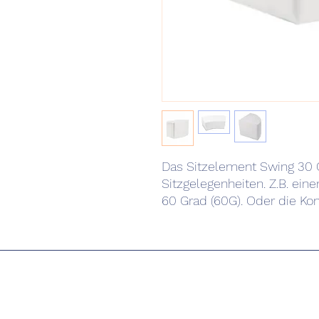
Das Sitzelement Swing 30 G
Sitzgelegenheiten. Z.B. ein
60 Grad (60G). Oder die Ko
Swing 30G.
Maße: L45 x B40 x H50 cm