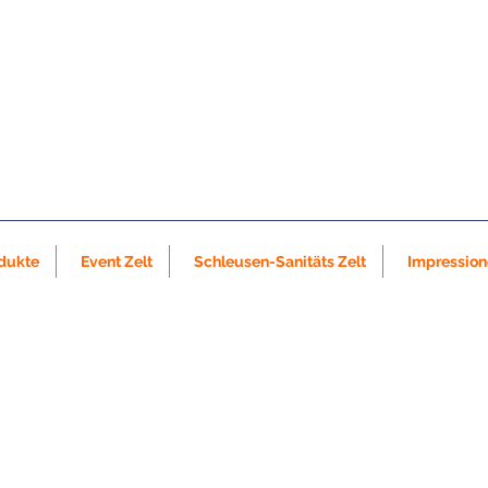
dukte
Event Zelt
Schleusen-Sanitäts Zelt
Impressio