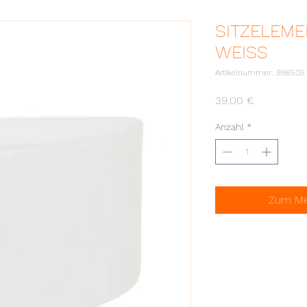
SITZELEME
WEISS
Artikelnummer: 998505
Preis
39,00 €
Anzahl
*
Zum Mer