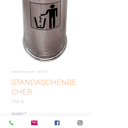
Artikelnummer: 996217
STANDASCHENBE
CHER
Preis
7,50 €
Anzahl
*