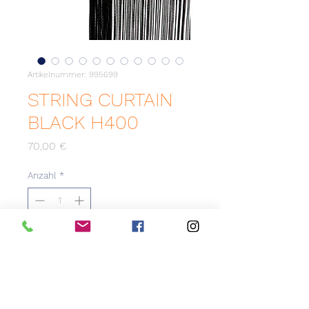
Artikelnummer: 995699
STRING CURTAIN
BLACK H400
Preis
70,00 €
Anzahl
*
Zum Merkzettel hinzufügen
String Curtain genannt
Fadenvorhänge eignen sich