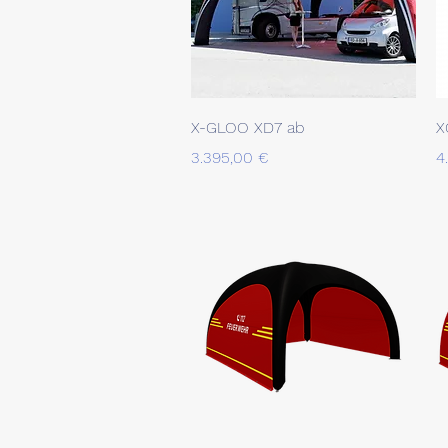
Schnellansicht
X-GLOO XD7 ab
X
Preis
P
3.395,00 €
4